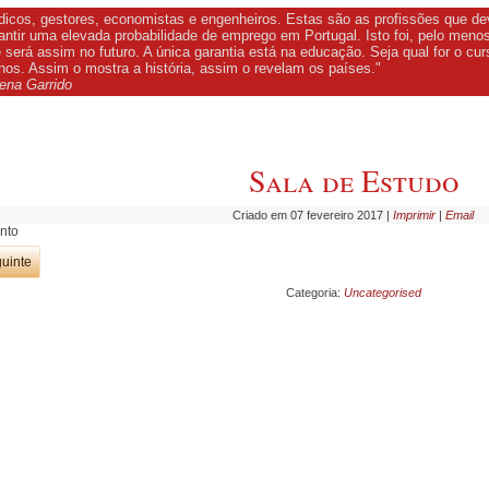
icos, gestores, economistas e engenheiros. Estas são as profissões que d
antir uma elevada probabilidade de emprego em Portugal. Isto foi, pelo men
 será assim no futuro. A única garantia está na educação. Seja qual for o c
os. Assim o mostra a história, assim o revelam os países."
ena Garrido
Sala de Estudo
Criado em 07 fevereiro 2017
|
Imprimir
|
Email
nto
uinte
Categoria:
Uncategorised