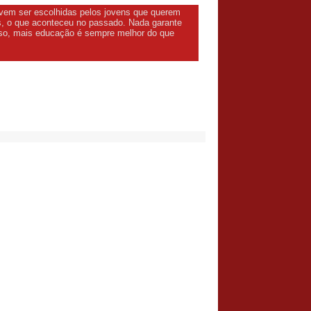
evem ser escolhidas pelos jovens que querem
os, o que aconteceu no passado. Nada garante
urso, mais educação é sempre melhor do que