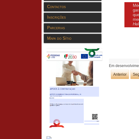
Méd
Contactos
gar
que
Inscrições
men
Hel
Parcerias
Mapa do Sítio
Em desenvolvime
Anterior
Seg