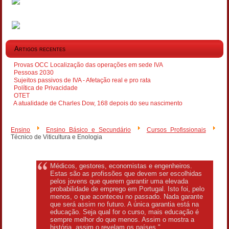
Artigos recentes
Provas OCC Localização das operações em sede IVA
Pessoas 2030
Sujeitos passivos de IVA - Afetação real e pro rata
Política de Privacidade
OTET
A atualidade de Charles Dow, 168 depois do seu nascimento
Ensino
Ensino Básico e Secundário
Cursos Profissionais
Técnico de Viticultura e Enologia
Médicos, gestores, economistas e engenheiros.
Estas são as profissões que devem ser escolhidas
pelos jovens que querem garantir uma elevada
probabilidade de emprego em Portugal. Isto foi, pelo
menos, o que aconteceu no passado. Nada garante
que será assim no futuro. A única garantia está na
educação. Seja qual for o curso, mais educação é
sempre melhor do que menos. Assim o mostra a
história, assim o revelam os países."