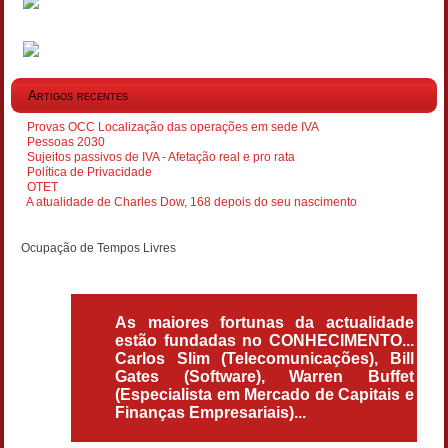
Artigos recentes
Provas OCC Localização das operações em sede IVA
Pessoas 2030
Sujeitos passivos de IVA - Afetação real e pro rata
Política de Privacidade
OTET
A atualidade de Charles Dow, 168 depois do seu nascimento
Ocupação de Tempos Livres
As maiores fortunas da actualidade
estão fundadas no CONHECIMENTO...
Carlos Slim (Telecomunicações), Bill
Gates (Software), Warren Buffet
(Especialista em Mercado de Capitais e
Finanças Empresariais)...