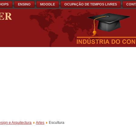
HOPS
ENSINO
MOODLE
OCUPAÇÃO DE TEMPOS LIVRES
CONT
ER
esign e Arquitectura
Artes
Escultura