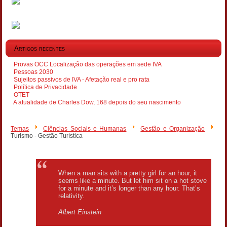
Artigos recentes
Provas OCC Localização das operações em sede IVA
Pessoas 2030
Sujeitos passivos de IVA - Afetação real e pro rata
Política de Privacidade
OTET
A atualidade de Charles Dow, 168 depois do seu nascimento
Temas
Ciências Sociais e Humanas
Gestão e Organização
Turismo - Gestão Turística
When a man sits with a pretty girl for an hour, it
seems like a minute. But let him sit on a hot stove
for a minute and it’s longer than any hour. That’s
relativity.
Albert Einstein