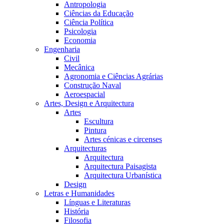
Antropologia
Ciências da Educação
Ciência Política
Psicologia
Economia
Engenharia
Civil
Mecânica
Agronomia e Ciências Agrárias
Construção Naval
Aeroespacial
Artes, Design e Arquitectura
Artes
Escultura
Pintura
Artes cénicas e circenses
Arquitecturas
Arquitectura
Arquitectura Paisagista
Arquitectura Urbanística
Design
Letras e Humanidades
Línguas e Literaturas
História
Filosofia