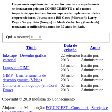
Os que mais rapidamente fizeram fortuna foram aqueles mais
se destacaram pelo seu CONHECIMENTO e, não menos
importante, que também foram capazes de implementar ideias
empreendedoras. Jovens como Bill Gates (Microsoft), Larry
Page e Sergey Brin (Google) ou Mark Zuckerberg (Facebook)
tornaram-se milionários antes dos 30 anos de idade.
Qtd. a mostrar
Data de
Título
Autor
criação
Inkscape - Desenho gráfico
22 setembro
Escrito por:
vectorial
2013
Administrator
13 maio
Escrito por:
Logos em GIMP
2013
Administrator
GIMP - Uma ferramenta de
03 maio
Escrito por:
desenho gratuita (Vídeo)
2013
Administrator
Como criar um logotipo (em Corel
02 maio
Escrito por:
Draw)
2013
Administrator
Copyright © 2019 Indústria do Conhecimento
Alojamento e Manutenção:
EQUIPGEST - Consultoria, Serviços e