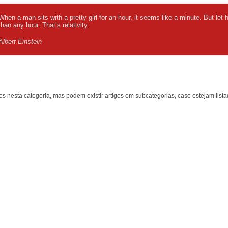
When a man sits with a pretty girl for an hour, it seems like a minute. But let 
than any hour. That’s relativity.
Albert Einstein
os nesta categoria, mas podem existir artigos em subcategorias, caso estejam lista