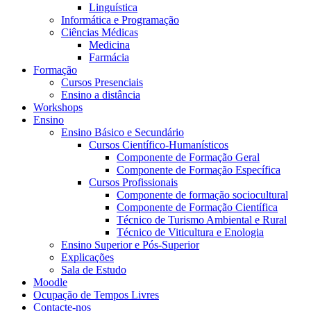
Linguística
Informática e Programação
Ciências Médicas
Medicina
Farmácia
Formação
Cursos Presenciais
Ensino a distância
Workshops
Ensino
Ensino Básico e Secundário
Cursos Científico-Humanísticos
Componente de Formação Geral
Componente de Formação Específica
Cursos Profissionais
Componente de formação sociocultural
Componente de Formação Científica
Técnico de Turismo Ambiental e Rural
Técnico de Viticultura e Enologia
Ensino Superior e Pós-Superior
Explicações
Sala de Estudo
Moodle
Ocupação de Tempos Livres
Contacte-nos