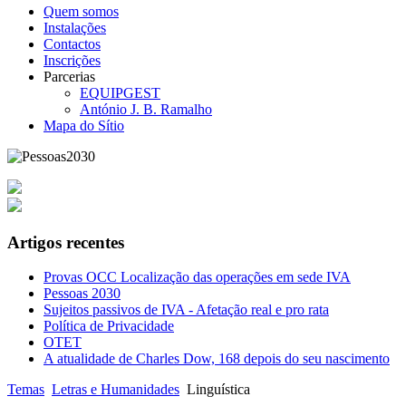
Quem somos
Instalações
Contactos
Inscrições
Parcerias
EQUIPGEST
António J. B. Ramalho
Mapa do Sítio
Artigos recentes
Provas OCC Localização das operações em sede IVA
Pessoas 2030
Sujeitos passivos de IVA - Afetação real e pro rata
Política de Privacidade
OTET
A atualidade de Charles Dow, 168 depois do seu nascimento
Temas
Letras e Humanidades
Linguística