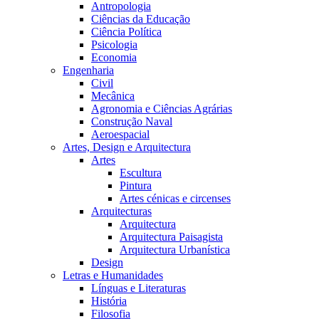
Antropologia
Ciências da Educação
Ciência Política
Psicologia
Economia
Engenharia
Civil
Mecânica
Agronomia e Ciências Agrárias
Construção Naval
Aeroespacial
Artes, Design e Arquitectura
Artes
Escultura
Pintura
Artes cénicas e circenses
Arquitecturas
Arquitectura
Arquitectura Paisagista
Arquitectura Urbanística
Design
Letras e Humanidades
Línguas e Literaturas
História
Filosofia