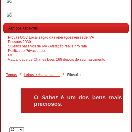
Artigos recentes
Provas OCC Localização das operações em sede IVA
Pessoas 2030
Sujeitos passivos de IVA - Afetação real e pro rata
Política de Privacidade
OTET
A atualidade de Charles Dow, 168 depois do seu nascimento
Temas
Letras e Humanidades
Filosofia
O
Saber
é um dos bens mais
preciosos.
Qtd.