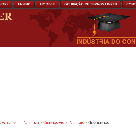
HOPS
ENSINO
MOODLE
OCUPAÇÃO DE TEMPOS LIVRES
CONT
ER
s Exactas e da Natureza
Ciências Físico-Naturais
Geociências