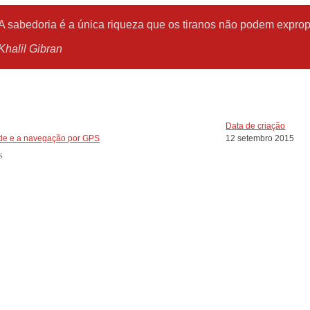
A sabedoria é a única riqueza que os tiranos não podem exprop
Khalil
Gibran
Data de criação
ude e a navegação por GPS
12 setembro 2015
s