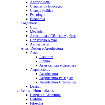
Antropologia
Ciências da Educação
Ciência Política
Psicologia
Economia
Engenharia
Civil
Mecânica
Agronomia e Ciências Agrárias
Construção Naval
Aeroespacial
Artes, Design e Arquitectura
Artes
Escultura
Pintura
Artes cénicas e circenses
Arquitecturas
Arquitectura
Arquitectura Paisagista
Arquitectura Urbanística
Design
Letras e Humanidades
Línguas e Literaturas
História
Filosofia