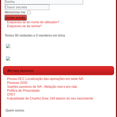
Nome
de
Senha
Chave
utilizador
secreta
Memorizar-me
Iniciar sessão
Esqueceu-se do nome de utilizador?
Esqueceu-se da senha?
Temos 90 visitantes e 0 membros em linha
Artigos recentes
Provas OCC Localização das operações em sede IVA
Pessoas 2030
Sujeitos passivos de IVA - Afetação real e pro rata
Política de Privacidade
OTET
A atualidade de Charles Dow, 168 depois do seu nascimento
Quem somos