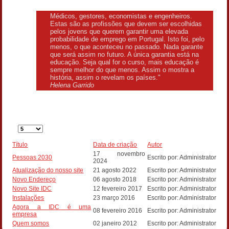
Médicos, gestores, economistas e engenheiros.
Estas são as profissões que devem ser escolhidas
pelos jovens que querem garantir uma elevada
probabilidade de emprego em Portugal. Isto foi, pelo
menos, o que aconteceu no passado. Nada garante
que será assim no futuro. A única garantia está na
educação. Seja qual for o curso, mais educação é
sempre melhor do que menos. Assim o mostra a
história, assim o revelam os países."
Helena Garrido
Qtd.
a
mostrar
Título
Data de criação
Autor
17 novembro
Pessoas 2030
Escrito por: Administrator
2024
Atualização do nosso site
21 agosto 2022
Escrito por: Administrator
Novo Endereço
06 agosto 2018
Escrito por: Administrator
Novo Site IDC
12 fevereiro 2017
Escrito por: Administrator
Instalações
23 março 2016
Escrito por: Administrator
Agora a IDC é uma
08 fevereiro 2016
Escrito por: Administrator
empresa
Quem somos
02 janeiro 2012
Escrito por: Administrator