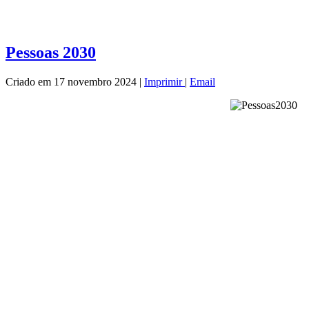
As maiores fortunas da actualidade estão fundadas no CO
Capitais e Finanças Empresariais)...
Pessoas 2030
Criado em 17 novembro 2024
|
Imprimir
|
Email