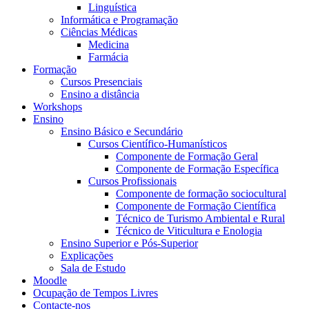
Linguística
Informática e Programação
Ciências Médicas
Medicina
Farmácia
Formação
Cursos Presenciais
Ensino a distância
Workshops
Ensino
Ensino Básico e Secundário
Cursos Científico-Humanísticos
Componente de Formação Geral
Componente de Formação Específica
Cursos Profissionais
Componente de formação sociocultural
Componente de Formação Científica
Técnico de Turismo Ambiental e Rural
Técnico de Viticultura e Enologia
Ensino Superior e Pós-Superior
Explicações
Sala de Estudo
Moodle
Ocupação de Tempos Livres
Contacte-nos