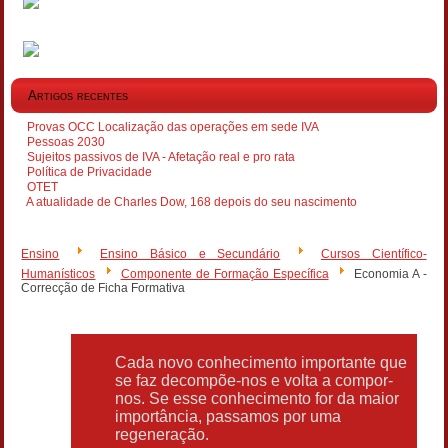
Artigos recentes
Provas OCC Localização das operações em sede IVA
Pessoas 2030
Sujeitos passivos de IVA - Afetação real e pro rata
Política de Privacidade
OTET
A atualidade de Charles Dow, 168 depois do seu nascimento
Ensino
Ensino Básico e Secundário
Cursos Científico-
Humanísticos
Componente de Formação Específica
Economia A -
Correcção de Ficha Formativa
Cada novo conhecimento importante que
se faz decompõe-nos e volta a compor-
nos. Se esse conhecimento for da maior
importância, passamos por uma
regeneração.