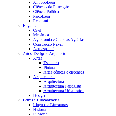
Antropologia
Ciências da Educação
Ciência Política
Psicologia
Economia
Engenharia
Civil
Mecânica
Agronomia e Ciências Agrárias
Construção Naval
Aeroespacial
Artes, Design e Arquitectura
Artes
Escultura
Pintura
Artes cénicas e circenses
Arquitecturas
Arquitectura
Arquitectura Paisagista
Arquitectura Urbanística
Design
Letras e Humanidades
Línguas e Literaturas
História
Filosofia