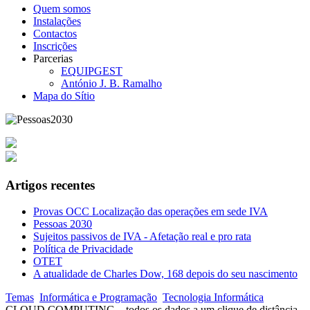
Quem somos
Instalações
Contactos
Inscrições
Parcerias
EQUIPGEST
António J. B. Ramalho
Mapa do Sítio
Artigos recentes
Provas OCC Localização das operações em sede IVA
Pessoas 2030
Sujeitos passivos de IVA - Afetação real e pro rata
Política de Privacidade
OTET
A atualidade de Charles Dow, 168 depois do seu nascimento
Temas
Informática e Programação
Tecnologia Informática
CLOUD COMPUTING – todos os dados a um clique de distância